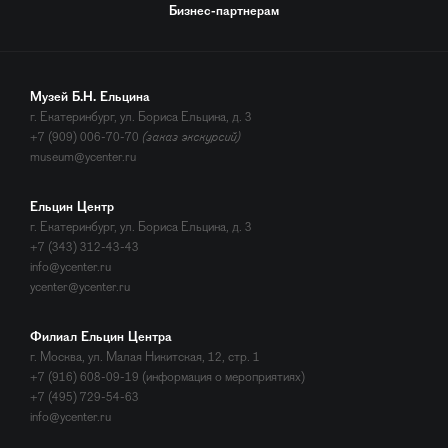
Бизнес-партнерам
Музей Б.Н. Ельцина
г. Екатеринбург, ул. Бориса Ельцина, д. 3
+7 (909) 006-70-70
(заказ экскурсий)
museum@ycenter.ru
Ельцин Центр
г. Екатеринбург, ул. Бориса Ельцина, д. 3
+7 (343) 312-43-43
info@ycenter.ru
ycenter@ycenter.ru
Филиал Ельцин Центра
г. Москва, ул. Малая Никитская, 12, стр. 1
+7 (916) 608-09-19 (информация о мероприятиях)
+7 (495) 729-54-63
info@ycenter.ru