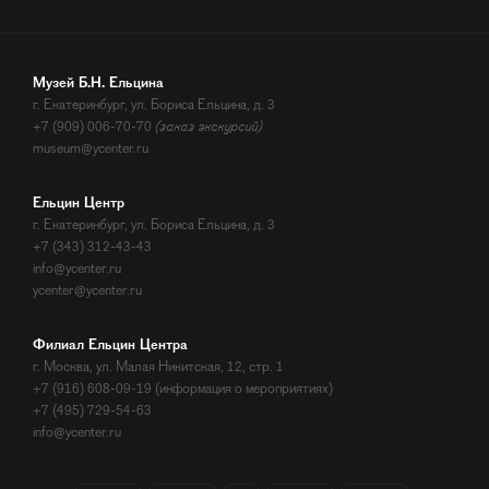
Музей Б.Н. Ельцина
г. Екатеринбург, ул. Бориса Ельцина, д. 3
+7 (909) 006-70-70
(заказ экскурсий)
museum@ycenter.ru
Ельцин Центр
г. Екатеринбург, ул. Бориса Ельцина, д. 3
+7 (343) 312-43-43
info@ycenter.ru
ycenter@ycenter.ru
Филиал Ельцин Центра
г. Москва, ул. Малая Никитская, 12, стр. 1
+7 (916) 608-09-19 (информация о мероприятиях)
+7 (495) 729-54-63
info@ycenter.ru