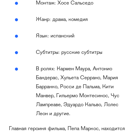
Монтаж: Хосе Сальседо
Жанр: драма, комедия
Язык: испанский
Субтитры: русские субтитры
В ролях: Кармен Маура, Антонио
Бандерас, Хульета Серрано, Мария
Барранко, Росси де Пальма, Кити
Манвер, Гильермо Монтесинос, Чус
Лампреаве, Эдуардо Кальво, Лолес
Леон и другие.
Главная героиня фильма, Пепа Маркос, находится