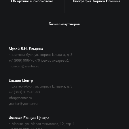
Об архиве и библиотеке
Биография
Бориса Ельцина
Бизнес-партнерам
Музей Б.Н. Ельцина
г. Екатеринбург, ул. Бориса Ельцина, д. 3
+7 (909) 006-70-70
(заказ экскурсий)
museum@ycenter.ru
Ельцин Центр
г. Екатеринбург, ул. Бориса Ельцина, д. 3
+7 (343) 312-43-43
info@ycenter.ru
ycenter@ycenter.ru
Филиал Ельцин Центра
г. Москва, ул. Малая Никитская, 12, стр. 1