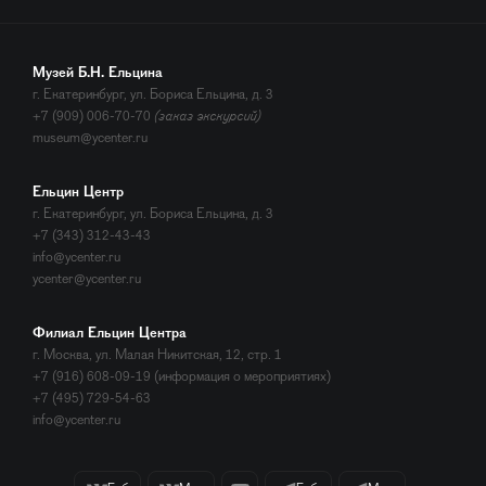
Музей Б.Н. Ельцина
г. Екатеринбург, ул. Бориса Ельцина, д. 3
+7 (909) 006-70-70
(заказ экскурсий)
museum@ycenter.ru
Ельцин Центр
г. Екатеринбург, ул. Бориса Ельцина, д. 3
+7 (343) 312-43-43
info@ycenter.ru
ycenter@ycenter.ru
Филиал Ельцин Центра
г. Москва, ул. Малая Никитская, 12, стр. 1
+7 (916) 608-09-19 (информация о мероприятиях)
+7 (495) 729-54-63
info@ycenter.ru