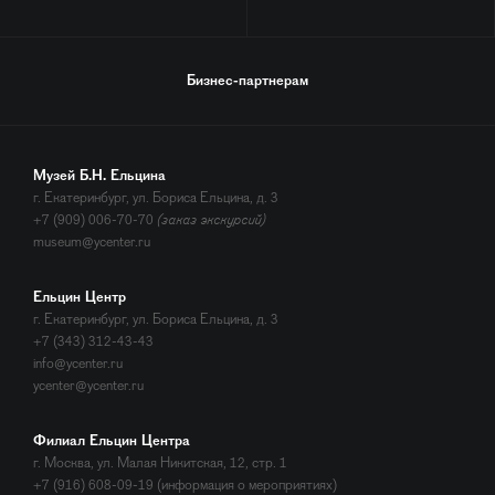
Бизнес-партнерам
Музей Б.Н. Ельцина
г. Екатеринбург, ул. Бориса Ельцина, д. 3
+7 (909) 006-70-70
(заказ экскурсий)
museum@ycenter.ru
Ельцин Центр
г. Екатеринбург, ул. Бориса Ельцина, д. 3
+7 (343) 312-43-43
info@ycenter.ru
ycenter@ycenter.ru
Филиал Ельцин Центра
г. Москва, ул. Малая Никитская, 12, стр. 1
+7 (916) 608-09-19 (информация о мероприятиях)