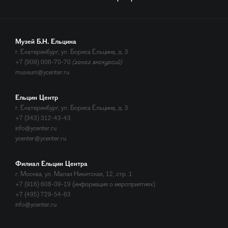
Музей Б.Н. Ельцина
г. Екатеринбург, ул. Бориса Ельцина, д. 3
+7 (909) 006-70-70
(заказ экскурсий)
museum@ycenter.ru
Ельцин Центр
г. Екатеринбург, ул. Бориса Ельцина, д. 3
+7 (343) 312-43-43
info@ycenter.ru
ycenter@ycenter.ru
Филиал Ельцин Центра
г. Москва, ул. Малая Никитская, 12, стр. 1
+7 (916) 608-09-19 (информация о мероприятиях)
+7 (495) 729-54-63
info@ycenter.ru