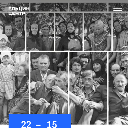
22
–
15