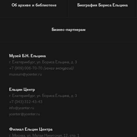
Об архиве и библиотеке
Биография
Бориса Ельцина
Бизнес-партнерам
Музей Б.Н. Ельцина
г. Екатеринбург, ул. Бориса Ельцина, д. 3
+7 (909) 006-70-70
(заказ экскурсий)
museum@ycenter.ru
Ельцин Центр
г. Екатеринбург, ул. Бориса Ельцина, д. 3
+7 (343) 312-43-43
info@ycenter.ru
ycenter@ycenter.ru
Филиал Ельцин Центра
г. Москва, ул. Малая Никитская, 12, стр. 1