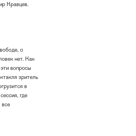
ир Кравцев.
вободе, о
ловек нет. Как
 эти вопросы
ектакля зритель
огрузится в
сессия, где
 все