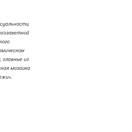
ксуальности,
тхозаветной
кого
тмическом
 главные из
ская мозаика
ежи».