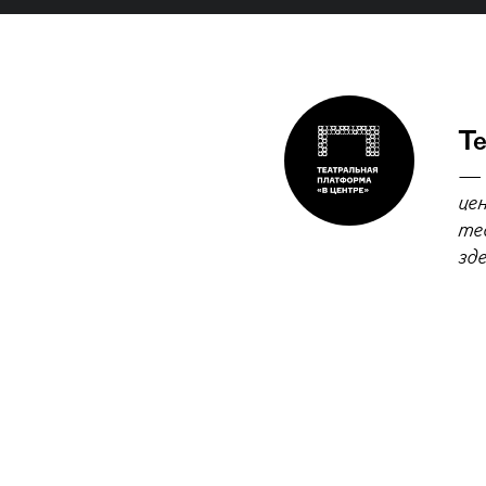
Те
— 
це
те
зде