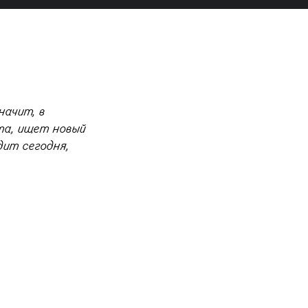
начит, в
та, ищет новый
дит сегодня,