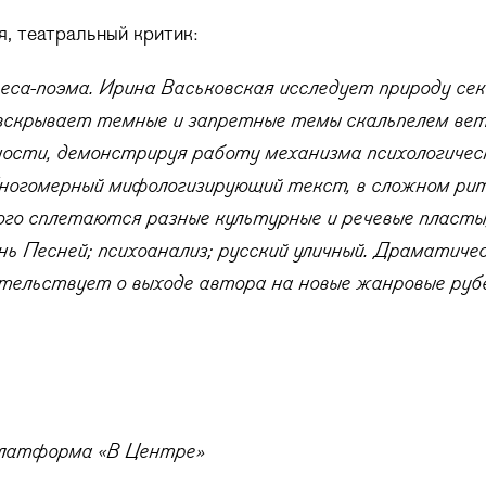
, театральный критик:
ьеса-поэма. Ирина Васьковская исследует природу се
скрывает темные и запретные темы скальпелем ве
тности, демонстрируя работу механизма психологичес
ногомерный мифологизирующий текст, в сложном ри
ого сплетаются разные культурные и речевые пласты,
нь Песней; психоанализ; русский уличный. Драматиче
етельствует о выходе автора на новые жанровые руб
платформа «В Центре»