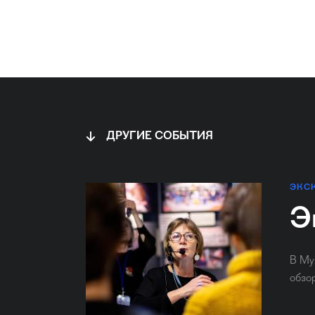
ДРУГИЕ СОБЫТИЯ
ЭКС
Э
В Му
обзо