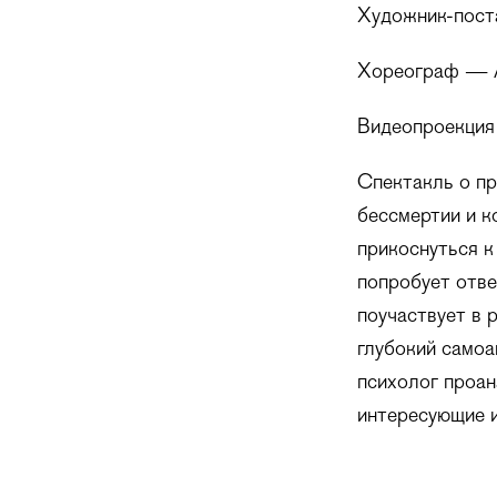
Художник-пост
Хореограф — А
Видеопроекция
Спектакль о пр
бессмертии и к
прикоснуться к
попробует отве
поучаствует в 
глубокий самоа
психолог проан
интересующие и