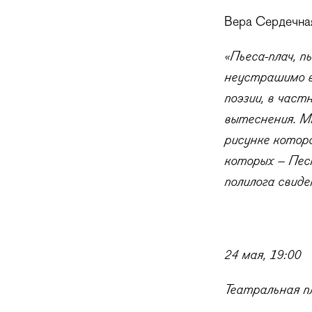
Вера Сердечная
«Пьеса-плач, п
неустрашимо в
поэзии, в час
вытеснения. М
рисунке котор
которых – Пес
полилога свид
24 мая, 19:00
Театральная 