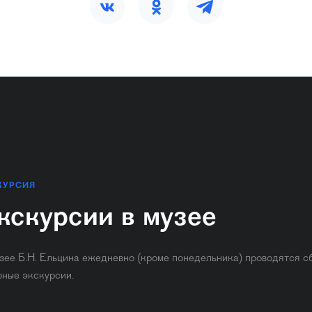
КУРСИЯ
кскурсии в музее
зее Б.Н. Ельцина ежедневно (кроме понедельника) ​проводятся с
рные экскурсии.