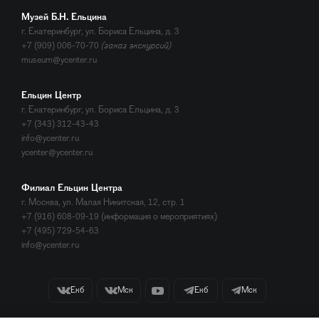
Музей Б.Н. Ельцина
г. Екатеринбург, ул. Бориса Ельцина, д. 3
+7 (909) 006-70-70
(заказ экскурсий)
museum@ycenter.ru
Ельцин Центр
г. Екатеринбург, ул. Бориса Ельцина, д. 3
+7 (343) 312-43-43
info@ycenter.ru
ycenter@ycenter.ru
Филиал Ельцин Центра
г. Москва, ул. Малая Никитская, 12, стр. 1
+7 (916) 608-09-19 (информация о мероприятиях)
+7 (495) 729-54-63
info@ycenter.ru
Екб
Мск
Екб
Мск