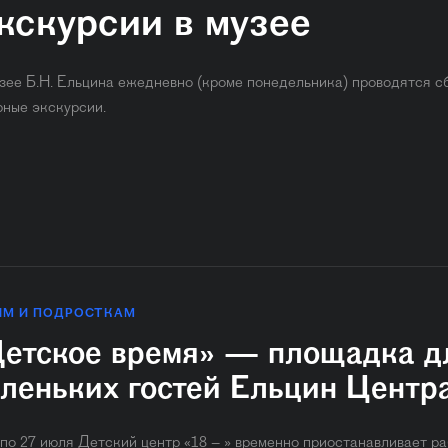
кскурсии в музее
зее Б.Н. Ельцина ежедневно (кроме понедельника) ​проводятся с
рные экскурсии.
ЯМ И ПОДРОСТКАМ
етское время» — площадка д
леньких гостей Ельцин Центр
 по 27 июля Детский центр «18 – » временно приостанавливает ра