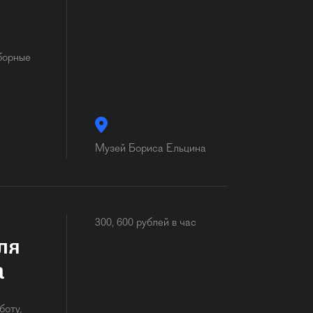
борные
Музей Бориса Ельцина
300, 600 рублей в час
ля
а
боту,