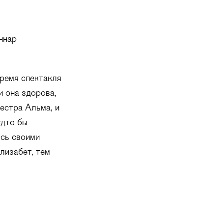
ннар
ремя спектакля
и она здорова,
сестра Альма, и
удто бы
ясь своими
лизабет, тем