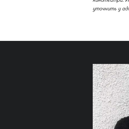
кинотеатра. И
уточнить у ад