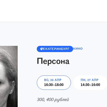
КИНО
ЕКАТЕРИНБУРГ
Персона
ВС, 26 АПР
ПН, 27 АПР
16:30
–
18:00
14:30
–
16:00
300, 400 рублей