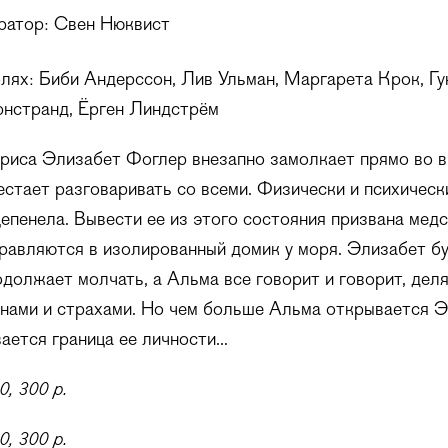
ратор: Свен Нюквист
лях: Биби Андерссон, Лив Ульман, Маргарета Крок, Гу
рнстранд, Ёрген Линдстрём
риса Элизабет Фоглер внезапно замолкает прямо во в
рестает разговаривать со всеми. Физически и психическ
цепенела. Вывести ее из этого состояния призвана мед
равляются в изолированный домик у моря. Элизабет б
одолжает молчать, а Альма все говорит и говорит, дел
нами и страхами. Но чем больше Альма открывается Э
ается граница ее личности...
0, 300 р.
0, 300 р.