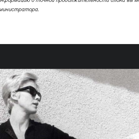
нформацию о точной продолжительности блока вы 
министратора.