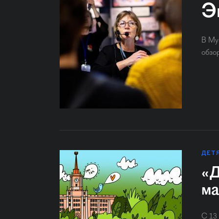
Э
В Му
обзо
ДЕТ
«Д
ма
С 13