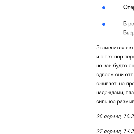
Опе
В ро
Бьё
Знаменитая акт
и с тех пор пе
но как будто о
вдвоем они отп
оживает, но пр
надеждами, пла
сильнее размыв
26 апреля, 16:3
27 апреля, 14:3