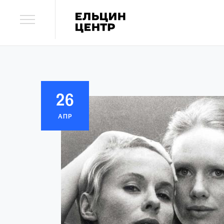
26
АПР