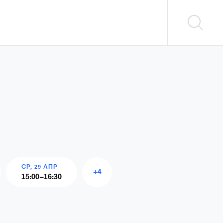
СР, 29 АПР
+
4
15:00
–
16:30