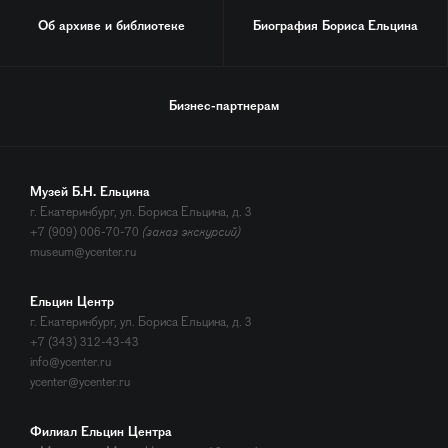
Об архиве и библиотеке
Биография
Бориса Ельцина
Бизнес-партнерам
Музей Б.Н. Ельцина
г. Екатеринбург, ул. Бориса Ельцина, д. 3
+7 (909) 006-70-70
(заказ экскурсий)
museum@ycenter.ru
Ельцин Центр
г. Екатеринбург, ул. Бориса Ельцина, д. 3
+7 (343) 312-43-43
info@ycenter.ru
ycenter@ycenter.ru
Филиал Ельцин Центра