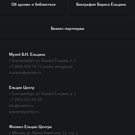
Об архиве и библиотеке
Биография
Бориса Ельцина
Бизнес-партнерам
Музей Б.Н. Ельцина
г. Екатеринбург, ул. Бориса Ельцина, д. 3
+7 (909) 006-70-70
(заказ экскурсий)
museum@ycenter.ru
Ельцин Центр
г. Екатеринбург, ул. Бориса Ельцина, д. 3
+7 (343) 312-43-43
info@ycenter.ru
ycenter@ycenter.ru
Филиал Ельцин Центра
г. Москва, ул. Малая Никитская, 12, стр. 1