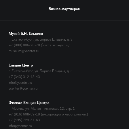
Бизнес-партнерам
Музей Б.Н. Ельцина
г. Екатеринбург, ул. Бориса Ельцина, д. 3
+7 (909) 006-70-70
(заказ экскурсий)
museum@ycenter.ru
Ельцин Центр
г. Екатеринбург, ул. Бориса Ельцина, д. 3
+7 (343) 312-43-43
info@ycenter.ru
ycenter@ycenter.ru
Филиал Ельцин Центра
г. Москва, ул. Малая Никитская, 12, стр. 1
+7 (916) 608-09-19 (информация о мероприятиях)
+7 (495) 729-54-63
info@ycenter.ru