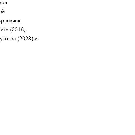
кой
ой
Арлекин»
ит» (2016,
усства (2023) и