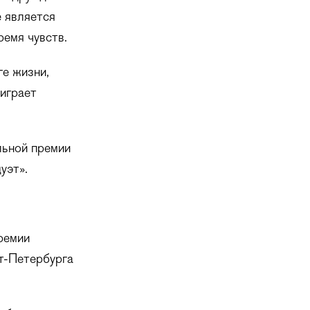
е является
емя чувств.
ге жизни,
играет
льной премии
уэт».
ремии
т-Петербурга