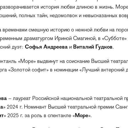
 разворачивается история любви длиною в жизнь. Мор
шений, полных тайн, недомолвок и невысказанных вовр
а временами смешную историю о нежной любви на поро
ременным драматургом Ириной Смагиной, в «Субботе» 
ский дуэт:
Софья Андреева
и
Виталий Гудков
.
ектакль «Море» выдвинут на соискание Высшей театра
га «Золотой софит» в номинации «Лучший актерский д
ева
– лауреат Российской национальной театральной п
ка
» 2024 г. Номинант Высшей театральной премии Санк
ит
» 2025 г. за роль в спектакле «
Море
».