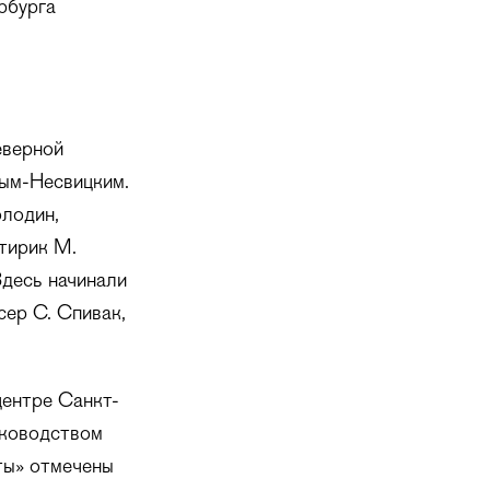
рбурга
еверной
вым-Несвицким.
олодин,
атирик М.
Здесь начинали
сер С. Спивак,
центре Санкт-
уководством
ты» отмечены