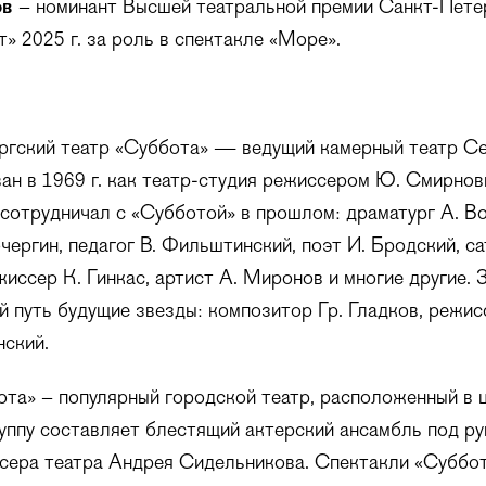
ов
– номинант Высшей театральной премии Санкт-Пете
» 2025 г. за роль в спектакле «Море».
ргский театр «Суббота» — ведущий камерный театр С
ан в 1969 г. как театр-студия режиссером Ю. Смирно
 сотрудничал с «Субботой» в прошлом: драматург А. В
чергин, педагог В. Фильштинский, поэт И. Бродский, с
иссер К. Гинкас, артист А. Миронов и многие другие. 
й путь будущие звезды: композитор Гр. Гладков, режис
нский.
та» – популярный городской театр, расположенный в 
уппу составляет блестящий актерский ансамбль под р
ссера театра Андрея Сидельникова. Спектакли «Суббо