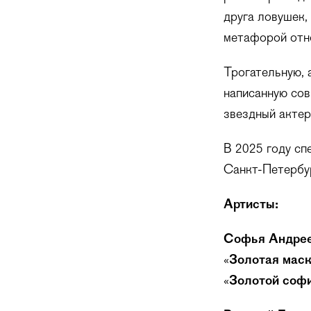
друга ловушек,
метафорой отно
Трогательную, 
написанную сов
звездный актер
В 2025 году сп
Санкт-Петербур
Артисты:
Софья Андре
«
Золотая мас
«
Золотой соф