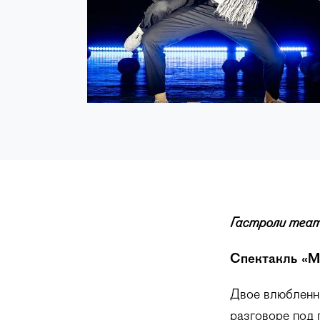
Гастроли теат
Спектакль «
Двое влюбленны
разговоре под 