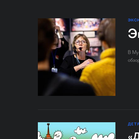
ЭКС
Э
В Му
обзо
ДЕТ
«Д