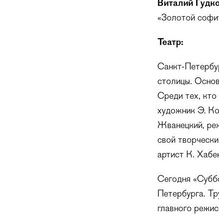
Виталий Гудк
«Золотой софит
Театр:
Санкт-Петербу
столицы. Основ
Среди тех, кто
художник Э. Ко
Жванецкий, реж
свой творчески
артист К. Хабе
Сегодня «Суббо
Петербурга. Тр
главного режи