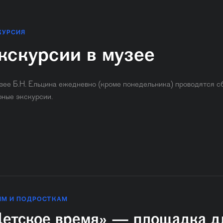
КУРСИЯ
кскурсии в музее
зее Б.Н. Ельцина ежедневно (кроме понедельника) ​проводятся с
рные экскурсии.
ЯМ И ПОДРОСТКАМ
етское время» — площадка д