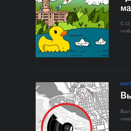
ма
С 13
чтоб
ВЫС
Вы
Выст
созд