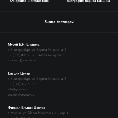
Об архиве и библиотеке
Биография
Бориса Ельцина
Бизнес-партнерам
Музей Б.Н. Ельцина
г. Екатеринбург, ул. Бориса Ельцина, д. 3
+7 (909) 006-70-70
(заказ экскурсий)
museum@ycenter.ru
Ельцин Центр
г. Екатеринбург, ул. Бориса Ельцина, д. 3
+7 (343) 312-43-43
info@ycenter.ru
ycenter@ycenter.ru
Филиал Ельцин Центра
г. Москва, ул. Малая Никитская, 12, стр. 1