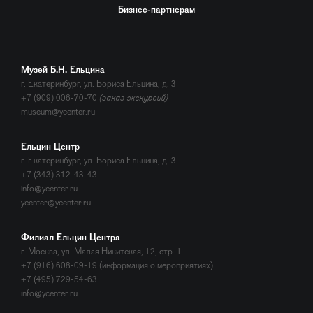
Бизнес-партнерам
Музей Б.Н. Ельцина
г. Екатеринбург, ул. Бориса Ельцина, д. 3
+7 (909) 006-70-70
(заказ экскурсий)
museum@ycenter.ru
Ельцин Центр
г. Екатеринбург, ул. Бориса Ельцина, д. 3
+7 (343) 312-43-43
info@ycenter.ru
ycenter@ycenter.ru
Филиал Ельцин Центра
г. Москва, ул. Малая Никитская, 12, стр. 1
+7 (916) 608-09-19 (информация о мероприятиях)
+7 (495) 729-54-63
info@ycenter.ru