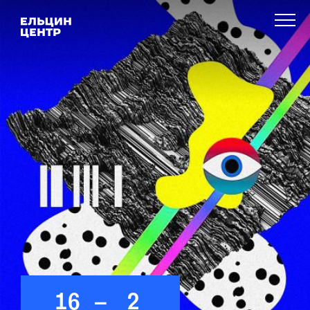
16
–
2