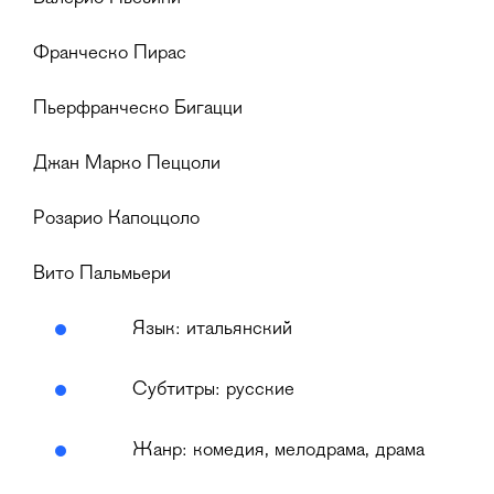
Франческо Пирас
Пьерфранческо Бигацци
Джан Марко Пеццоли
Розарио Капоццоло
Вито Пальмьери
Язык: итальянский
Субтитры: русские
Жанр: комедия, мелодрама, драма