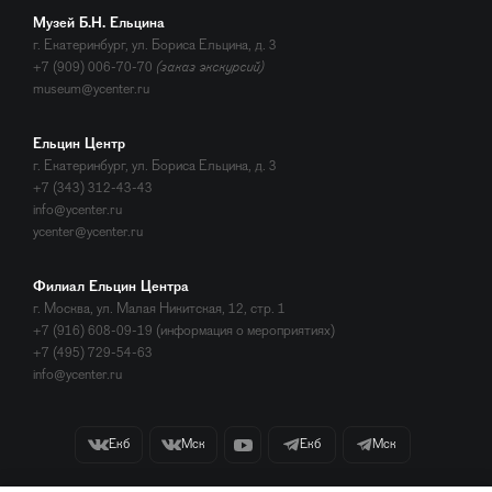
Музей Б.Н. Ельцина
г. Екатеринбург, ул. Бориса Ельцина, д. 3
+7 (909) 006-70-70
(заказ экскурсий)
museum@ycenter.ru
Ельцин Центр
г. Екатеринбург, ул. Бориса Ельцина, д. 3
+7 (343) 312-43-43
info@ycenter.ru
ycenter@ycenter.ru
Филиал Ельцин Центра
г. Москва, ул. Малая Никитская, 12, стр. 1
+7 (916) 608-09-19 (информация о мероприятиях)
+7 (495) 729-54-63
info@ycenter.ru
Екб
Мск
Екб
Мск