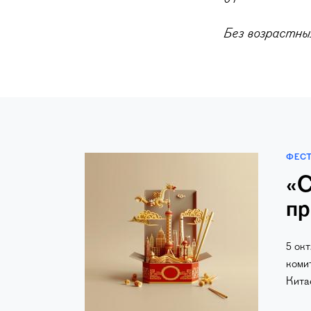
Без возрастны
ФЕС
«С
пр
5 ок
коми
Кита