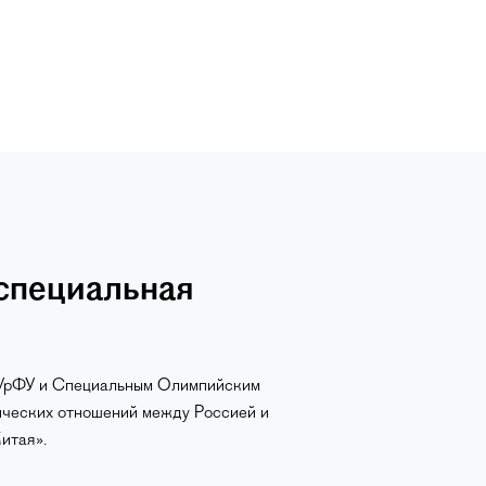
специальная
 УрФУ и Специальным Олимпийским
ических отношений между Россией и
итая».