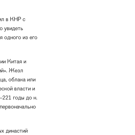
ил в КНР с
о увидеть
я одного из его
ии Китая и
ий». Жезл
ца, облака или
ской власти и
–221 годы до н.
 первоначально
ых династий