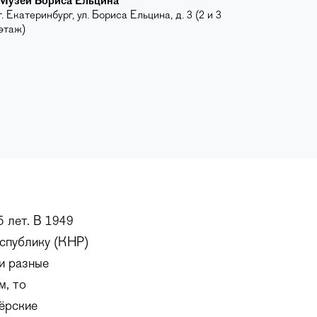
Музей Бориса Ельцина
г. Екатеринбург, ул. Бориса Ельцина, д. 3 (2 и 3
этаж)
 лет. В 1949
спублику (КНР)
и разные
м, то
нёрские