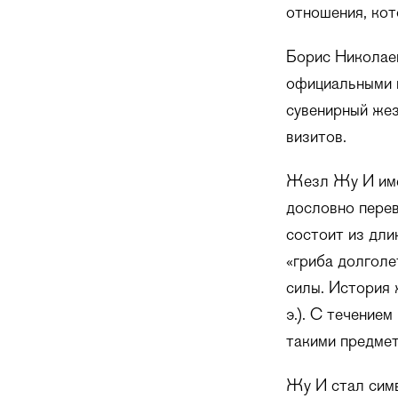
отношения, кот
Борис Николаев
официальными в
сувенирный жез
визитов.
Жезл Жу И имее
дословно перев
состоит из дли
«гриба долголе
силы. История 
э.). С течение
такими предмет
Жу И стал сим