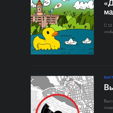
«Д
ма
С 13
чтоб
ВЫС
Вы
Выст
созд