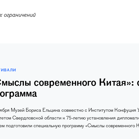
х ограничений
ТИВАЛИ
мыслы современного Китая»: 
ограмма
тября Музей Бориса Ельцина совместно с Институтом Конфуция
тетом Свердловской области к 75-летию установления дипломат
ем подготовили специальную программу «Смыслы современного К