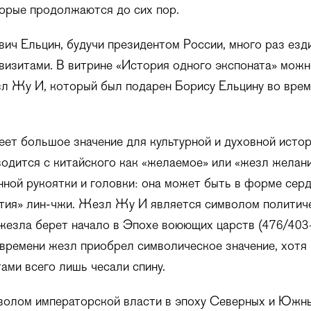
орые продолжаются до сих пор.
ич Ельцин, будучи президентом России, много раз езд
изитами. В витрине «История одного экспоната» можн
л Жу И, который был подарен Борису Ельцину во врем
т большое значение для культурной и духовной истор
одится с китайского как «желаемое» или «жезл желан
нной рукоятки и головки: она может быть в форме серд
тия» лин-чжи. Жезл Жу И является символом политиче
жезла берет начало в Эпохе воюющих царств (476/403
м времени жезл приобрел символическое значение, хотя
ами всего лишь чесали спину.
волом императорской власти в эпоху Северных и Южн