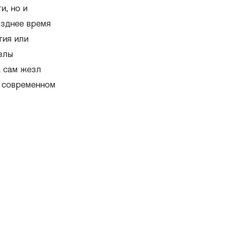
и, но и
озднее время
тия или
злы
а сам жезл
В современном