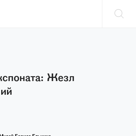
кспоната: Жезл
ний