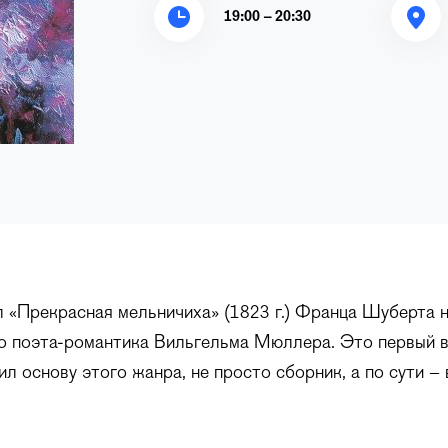
19:00 – 20:30
 «Прекрасная мельничиха» (1823 г.) Франца Шуберта н
о поэта-романтика Вильгельма Мюллера. Это первый в
л основу этого жанра, не просто сборник, а по сути –