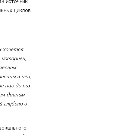
ак источник
льных циклов
м хочется
 историей,
ческим
исаны в ней,
я нас до сих
оим давним
 глубоко и
вокального