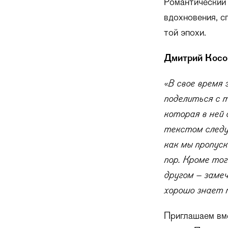
Романтический 
вдохновения, с
той эпохи.
Дмитрий Кос
«В свое время 
поделиться с т
которая в ней
текстом следу
как мы пропуск
пор. Кроме тог
другом – заме
хорошо знает 
Приглашаем вм