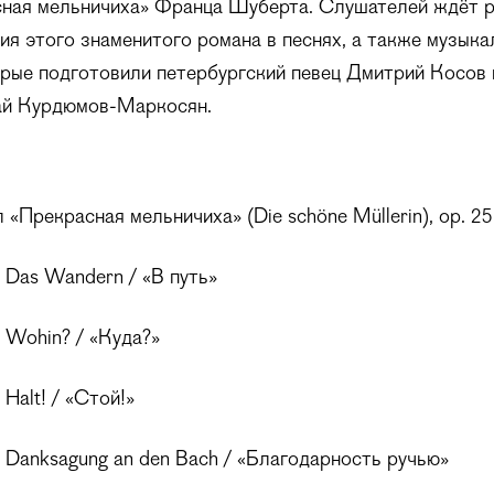
сная мельничиха» Франца Шуберта. Слушателей ждёт р
ия этого знаменитого романа в песнях, а также музык
рые подготовили петербургский певец Дмитрий Косов 
ай Курдюмов-Маркосян.
«Прекрасная мельничиха» (Die schöne Müllerin), ор. 25
Das Wandern / «В путь»
 Wohin? / «Куда?»
Halt! / «Стой!»
Danksagung an den Bach / «Благодарность ручью»