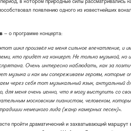
период, в котором природные силы рассматривались к
пособствовал появлению одного из известнейших вока
ов
– о программе концерта:
этот цикл произвёл на меня сильное впечатление, и и
еми, кто придёт на концерт. Не только музыкой, но и
 спрятана. Очень интересно наблюдать, как за поэти
ет музыка и как мы сопереживаем героям, которые оп
аем через себя тот музыкальный язык, актуальный дл
о, для меня очень ценно, что я могу выступить со св
чательным московским пианистом, человеком, который
традиции немецкого лида (жанр камерных песен)»
.
есте пройти драматический и захватывающий маршрут 