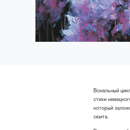
Вокальный цикл
стихи немецког
который заложи
сюита.