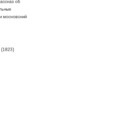
ассказ об
альные
и московский
 (1823)