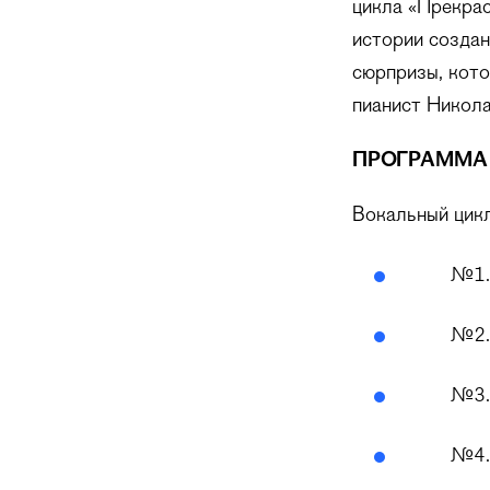
цикла «Прекра
истории создан
сюрпризы, кото
пианист Никол
ПРОГРАММА
Вокальный цикл 
№1. 
№2.
№3. 
№4. 