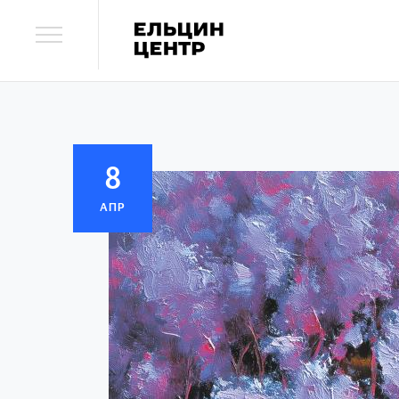
8
АПР