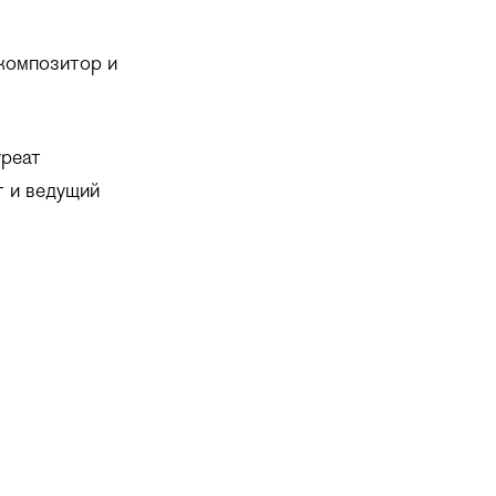
 композитор и
уреат
т и ведущий