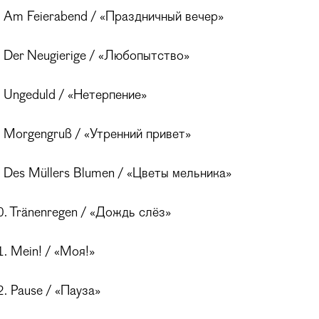
Am Feierabend / «Праздничный вечер»
Der Neugierige / «Любопытство»
Ungeduld / «Нетерпение»
Morgengruß / «Утренний привет»
Des Müllers Blumen / «Цветы мельника»
 Tränenregen / «Дождь слёз»
 Mein! / «Моя!»
 Pause / «Пауза»