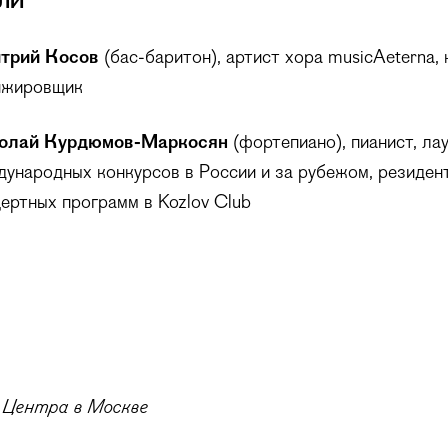
ЛИ
трий Косов
(бас-баритон), артист хора musicAeterna,
нжировщик
олай Курдюмов-Маркосян
(фортепиано), пианист, ла
ународных конкурсов в России и за рубежом, резиден
ертных программ в Kozlov Club
 Центра в Москве