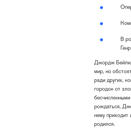
Опе
Ком
В р
Генр
Джордж Бейли, 
мир, но обстоя
ради других, к
городок от зло
бесчисленными 
рождаться, Джо
нему приходит 
родился.