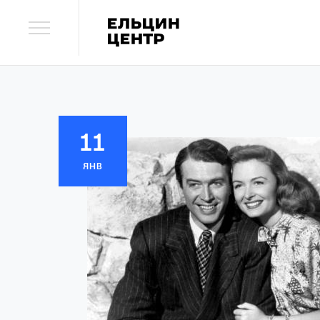
11
ЯНВ