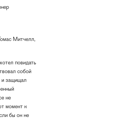
лнер
Томас Митчелл,
хотел повидать
ртвовал собой
ы и защищал
оенный
се не
от момент к
сли бы он не