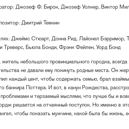
ратор: Джозеф Ф. Бирок, Джозеф Уолкер, Виктор Ми
позитор: Дмитрий Темкин
олях: Джеймс Стюарт, Донна Рид, Лайонел Бэрримор, 
и Треверс, Бьюла Бонди, Фрэнк Фейлен, Уорд Бонд
житель небольшого провинциального городка, всегда 
тельства не давали ему покинуть родные места. Он же
опил каждый цент, чтобы содержать семью, брал взайм
го банкира Поттера. И вот, в канун Рождества, расстр
проблемами и терзаемый мыслями, что лучше бы и вов
рдж решается на отчаянный поступок. Но именно в эт
ангел, чтобы показать мужчине, какой была бы жизнь, е