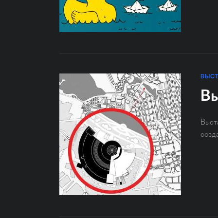
ВЫС
Вы
Выст
созд