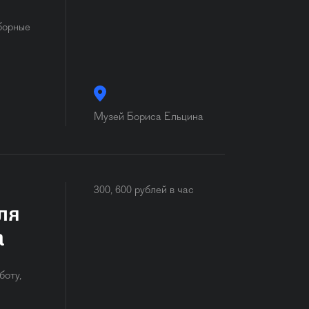
борные
Музей Бориса Ельцина
300, 600 рублей в час
ля
а
боту,