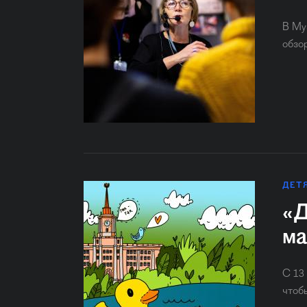
В Му
обзо
ДЕТ
«Д
ма
С 13
чтоб