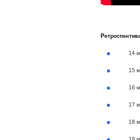
Ретроспектив
14 м
15 м
16 м
17 м
18 м
19 м