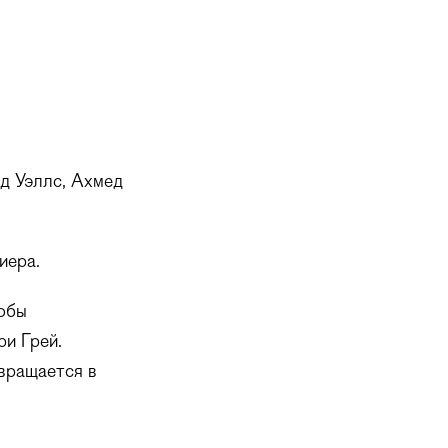
д Уэллс, Ахмед
иера.
тобы
ри Грей.
вращается в