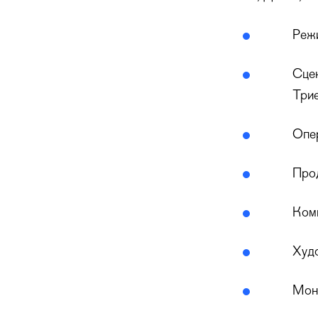
Реж
Сце
Три
Опе
Про
Ком
Худ
Мон