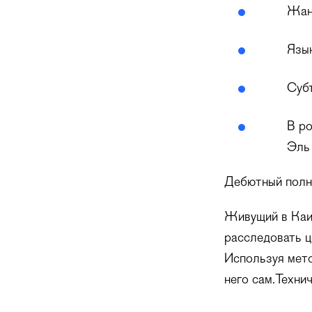
Жанр
Язык
Субт
В р
Эль 
Дебютный полн
Живущий в Каир
расследовать ц
Используя мето
него сам.Техни