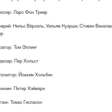
иссер: Ларс Фон Триер
нарий: Нильс Вёрсель, Уильям Куэрши, Стивен Вакела
ер
ратор: Том Эллинг
дюсер: Пер Хольст
позитор: Йоахим Хольбек
ожник: Петер Хэймарк
таж: Томас Гисласон