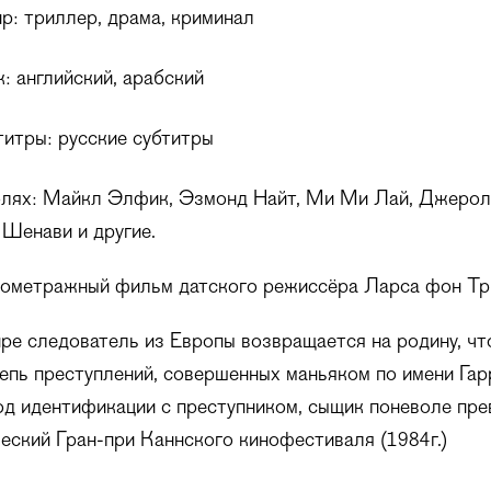
: триллер, драма, криминал
: английский, арабский
итры: русские субтитры
олях: Майкл Элфик, Эзмонд Найт, Ми Ми Лай, Джерол
Шенави и другие.
ометражный фильм датского режиссёра Ларса фон Тр
е следователь из Европы возвращается на родину, ч
епь преступлений, совершенных маньяком по имени Гар
д идентификации с преступником, сыщик поневоле пре
ческий Гран-при Каннского кинофестиваля (1984г.)