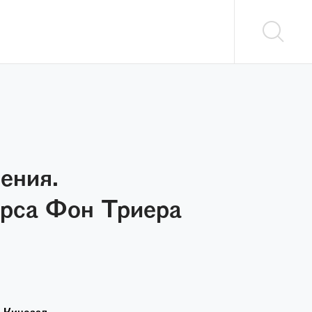
ения.
арса Фон Триера