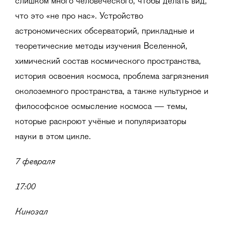
слишком много человеческого, чтобы делать вид,
что это «не про нас». Устройство
астрономических обсерваторий, прикладные и
теоретические методы изучения Вселенной,
химический состав космического пространства,
история освоения космоса, проблема загрязнения
околоземного пространства, а также культурное и
философское осмысление космоса — темы,
которые раскроют учёные и популяризаторы
науки в этом цикле.
7 февраля
17:00
Кинозал