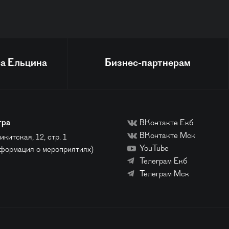
а Ельцина
Бизнес-партнерам
тра
ВКонтакте Екб
ВКонтакте Мск
икитская, 12, стр. 1
YouTube
нформация о мероприятиях)
Телеграм Екб
Телеграм Мск