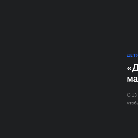
ДЕТ
«Д
ма
С 13
чтоб