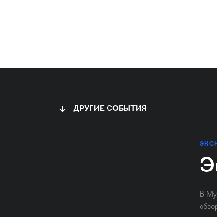
ДРУГИЕ СОБЫТИЯ
ЭКС
Э
В Му
обзо