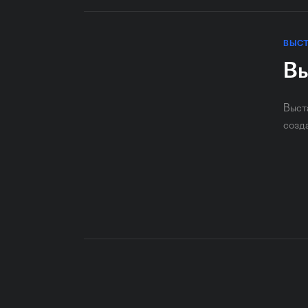
ВЫС
Вы
Выст
созд