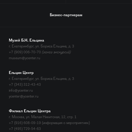
Бизнес-партнерам
Музей Б.Н. Ельцина
г. Екатеринбург, ул. Бориса Ельцина, д. 3
+7 (909) 006-70-70
(заказ экскурсий)
museum@ycenter.ru
Ельцин Центр
г. Екатеринбург, ул. Бориса Ельцина, д. 3
+7 (343) 312-43-43
info@ycenter.ru
ycenter@ycenter.ru
Филиал Ельцин Центра
г. Москва, ул. Малая Никитская, 12, стр. 1
+7 (916) 608-09-19 (информация о мероприятиях)
+7 (495) 729-54-63