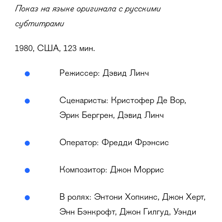
Показ на языке оригинала с русскими
субтитрами
1980, США, 123 мин.
Режиссер: Дэвид Линч
Сценаристы: Кристофер Де Вор,
Эрик Бергрен, Дэвид Линч
Оператор: Фредди Фрэнсис
Композитор: Джон Моррис
В ролях: Энтони Хопкинс, Джон Херт,
Энн Бэнкрофт, Джон Гилгуд, Уэнди