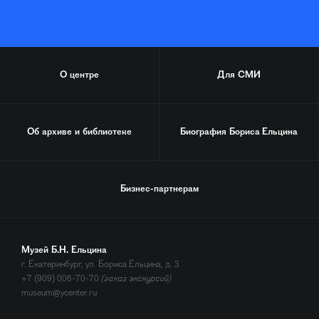
О центре
Для СМИ
Об архиве и библиотеке
Биография
Бориса Ельцина
Бизнес-партнерам
Музей Б.Н. Ельцина
г. Екатеринбург, ул. Бориса Ельцина, д. 3
+7 (909) 006-70-70
(заказ экскурсий)
museum@ycenter.ru