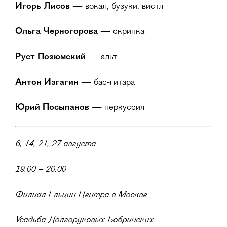
Игорь Лисов
— вокал, бузуки, вистл
Ольга Черногорова
— скрипка
Руст Позюмский
— альт
Антон Изгагин
— бас-гитара
Юрий Посыпанов
— перкуссия
6, 14, 21, 27 августа
19.00 – 20.00
Филиал Ельцин Центра в Москве
Усадьба Долгоруковых-Бобринских