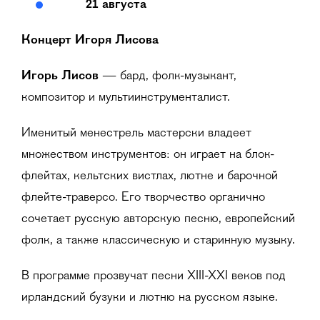
21 августа
Концерт Игоря Лисова
Игорь Лисов
— бард, фолк-музыкант,
композитор и мультиинструменталист.
Именитый менестрель мастерски владеет
множеством инструментов: он играет на блок-
флейтах, кельтских вистлах, лютне и барочной
флейте-траверсо. Его творчество органично
сочетает русскую авторскую песню, европейский
фолк, а также классическую и старинную музыку.
В программе прозвучат песни XIII-XXI веков под
ирландский бузуки и лютню на русском языке.