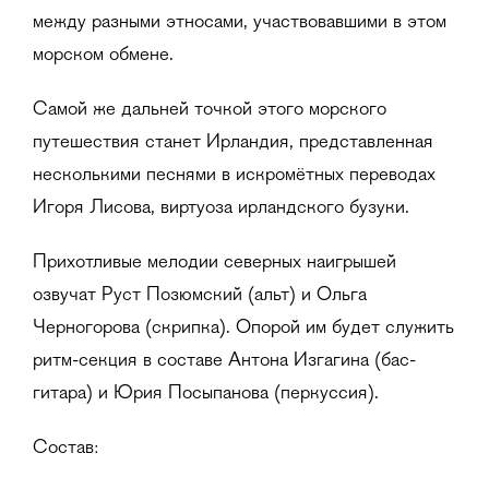
между разными этносами, участвовавшими в этом
морском обмене.
Самой же дальней точкой этого морского
путешествия станет Ирландия, представленная
несколькими песнями в искромётных переводах
Игоря Лисова, виртуоза ирландского бузуки.
Прихотливые мелодии северных наигрышей
озвучат Руст Позюмский (альт) и Ольга
Черногорова (скрипка). Опорой им будет служить
ритм-секция в составе Антона Изгагина (бас-
гитара) и Юрия Посыпанова (перкуссия).
Состав: