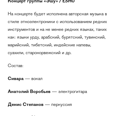
Концерт группы
«Эшу» /
ESHU
На концерте будет исполнена авторская музыка в
стиле этноэлектроники с использованием редких
инструментов и на не менее редких языках, таких
как: языки урду, арабский, бурятский, тувинский,
марийский, тибетский, индейские напевы,
суахили, старонорвежский и др.
Состав:
Сивара
— вокал
Анатолий Воробьев
— электрогитара
Денис Степанов
— перкуссия