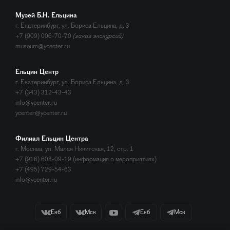
Музей Б.Н. Ельцина
г. Екатеринбург, ул. Бориса Ельцина, д. 3
+7 (909) 006-70-70
(заказ экскурсий)
museum@ycenter.ru
Ельцин Центр
г. Екатеринбург, ул. Бориса Ельцина, д. 3
+7 (343) 312-43-43
info@ycenter.ru
ycenter@ycenter.ru
Филиал Ельцин Центра
г. Москва, ул. Малая Никитская, 12, стр. 1
+7 (916) 608-09-19 (информация о мероприятиях)
+7 (495) 729-54-63
info@ycenter.ru
Екб
Мск
Екб
Мск