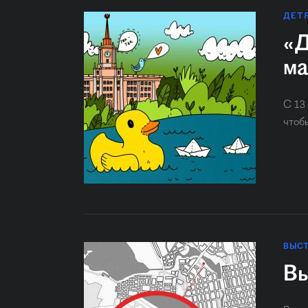
ДЕТ
«Д
ма
С 13
чтоб
ВЫС
Вы