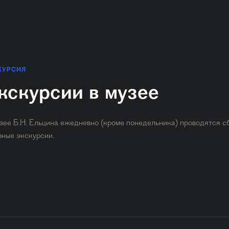
КУРСИЯ
кскурсии в музее
зее Б.Н. Ельцина ежедневно (кроме понедельника) ​проводятся с
рные экскурсии.