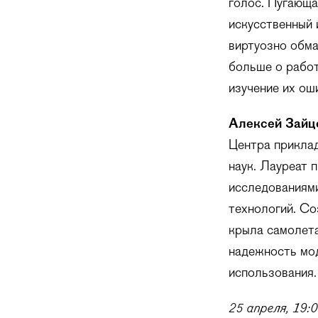
голос. Пугающа
искусственный 
виртуозно обма
больше о работ
изучение их ош
Алексей Зайц
Центра приклад
наук. Лауреат 
исследованиями
технологий. Со
крыла самолета
надежность мод
использования.
25 апреля, 19: