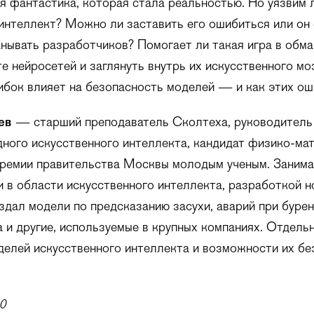
я фантастика, которая стала реальностью. Но уязвим 
интеллект? Можно ли заставить его ошибиться или он
нывать разработчиков? Помогает ли такая игра в обма
е нейросетей и заглянуть внутрь их искусственного мо
ибок влияет на безопасность моделей — и как этих о
ев
— старший преподаватель Сколтеха, руководитель
ного искусственного интеллекта, кандидат физико-ма
премии правительства Москвы молодым ученым. Заним
 в области искусственного интеллекта, разработкой н
здал модели по предсказанию засухи, аварий при бурен
 и другие, используемые в крупных компаниях. Отдель
елей искусственного интеллекта и возможности их бе
00