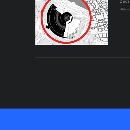
Выст
созд