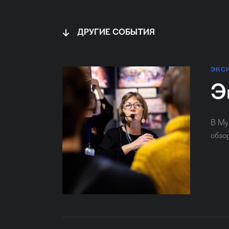
ДРУГИЕ СОБЫТИЯ
ЭКС
Э
В Му
обзо