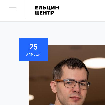
25
АПР
2024