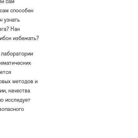
ли сам
 сам способен
н узнать
зга? Как
шибок избежать?
 лаборатории
тематических
ается
овых методов и
ии, качества
но исследует
зопасного