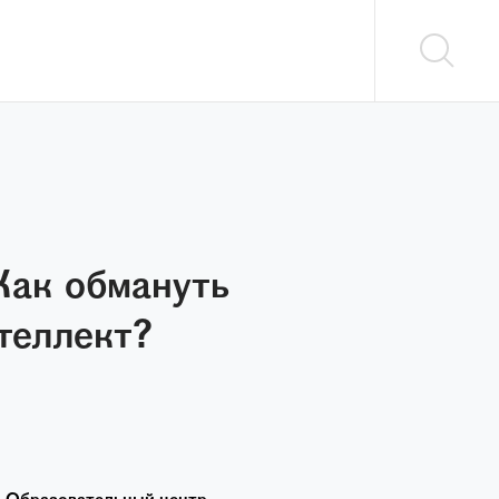
Как обмануть
теллект?