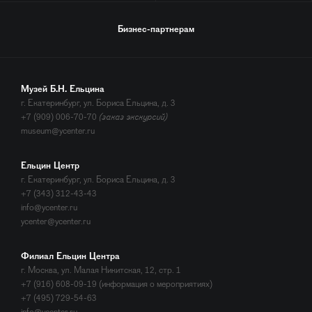
Бизнес-партнерам
Музей Б.Н. Ельцина
г. Екатеринбург, ул. Бориса Ельцина, д. 3
+7 (909) 006-70-70
(заказ экскурсий)
museum@ycenter.ru
Ельцин Центр
г. Екатеринбург, ул. Бориса Ельцина, д. 3
+7 (343) 312-43-43
info@ycenter.ru
ycenter@ycenter.ru
Филиал Ельцин Центра
г. Москва, ул. Малая Никитская, 12, стр. 1
+7 (916) 608-09-19 (информация о мероприятиях)
+7 (495) 729-54-63