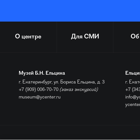
О центре
Для СМИ
Об
Музей Б.Н. Ельцина
Ельци
г. Екатеринбург, ул. Бориса Ельцина, д. 3
г. Екат
+7 (909) 006-70-70
(заказ экскурсий)
+7 (34
museum@ycenter.ru
info@y
ycente