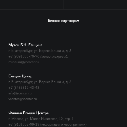
Бизнес-партнерам
Музей Б.Н. Ельцина
г. Екатеринбург, ул. Бориса Ельцина, д. 3
+7 (909) 006-70-70
(заказ экскурсий)
museum@ycenter.ru
Ельцин Центр
г. Екатеринбург, ул. Бориса Ельцина, д. 3
+7 (343) 312-43-43
info@ycenter.ru
ycenter@ycenter.ru
Филиал Ельцин Центра
г. Москва, ул. Малая Никитская, 12, стр. 1
+7 (916) 608-09-19 (информация о мероприятиях)