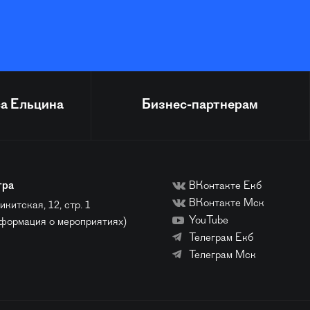
а Ельцина
Бизнес-партнерам
тра
ВКонтакте Екб
ВКонтакте Мск
икитская, 12, стр. 1
YouTube
нформация о мероприятиях)
Телеграм Екб
Телеграм Мск