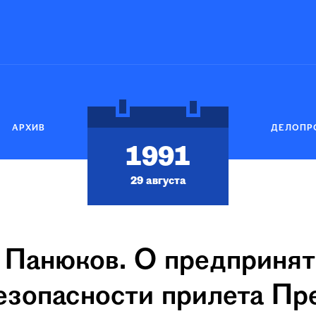
АРХИВ
ДЕЛОПР
1991
29 августа
анюков. О предпринят
езопасности прилета П