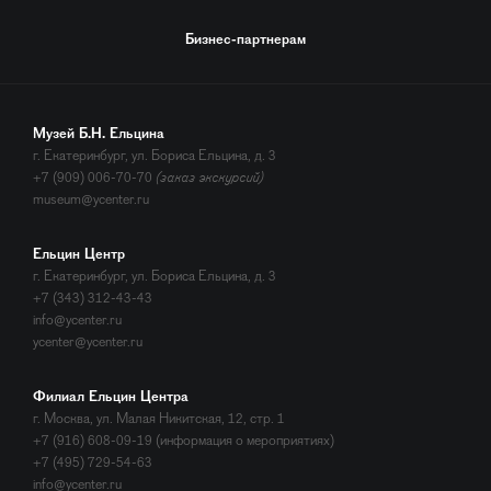
Бизнес-партнерам
Музей Б.Н. Ельцина
г. Екатеринбург, ул. Бориса Ельцина, д. 3
+7 (909) 006-70-70
(заказ экскурсий)
museum@ycenter.ru
Ельцин Центр
г. Екатеринбург, ул. Бориса Ельцина, д. 3
+7 (343) 312-43-43
info@ycenter.ru
ycenter@ycenter.ru
Филиал Ельцин Центра
г. Москва, ул. Малая Никитская, 12, стр. 1
+7 (916) 608-09-19 (информация о мероприятиях)
+7 (495) 729-54-63
info@ycenter.ru