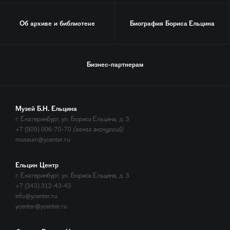
Об архиве и библиотеке
Биография
Бориса Ельцина
Бизнес-партнерам
Музей Б.Н. Ельцина
г. Екатеринбург, ул. Бориса Ельцина, д. 3
+7 (909) 006-70-70
(заказ экскурсий)
museum@ycenter.ru
Ельцин Центр
г. Екатеринбург, ул. Бориса Ельцина, д. 3
+7 (343) 312-43-43
info@ycenter.ru
ycenter@ycenter.ru